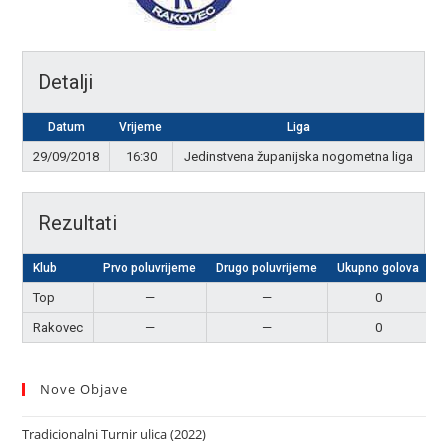
Detalji
Datum
Vrijeme
Liga
29/09/2018
16:30
Jedinstvena županijska nogometna liga
Rezultati
Klub
Prvo poluvrijeme
Drugo poluvrijeme
Ukupno golova
Top
—
—
0
N
Rakovec
—
—
0
N
Nove Objave
Tradicionalni Turnir ulica (2022)