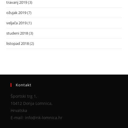
travanj 2019
(3)
ožujak 2019
(7)
veljača 2019
(1)
studeni 2018
(3)
listopad 2018
(2)
Kontakt
Športski trg 1,
10412 Donja Lomnica,
Hrvatska
E-mail: info@nk-lomnica.hr