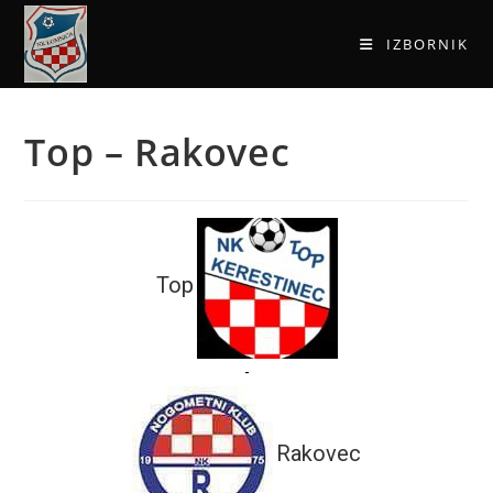
IZBORNIK
Top – Rakovec
Top
-
Rakovec