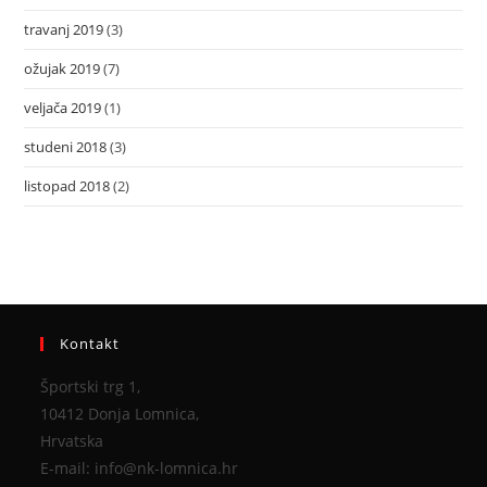
travanj 2019
(3)
ožujak 2019
(7)
veljača 2019
(1)
studeni 2018
(3)
listopad 2018
(2)
Kontakt
Športski trg 1,
10412 Donja Lomnica,
Hrvatska
E-mail: info@nk-lomnica.hr