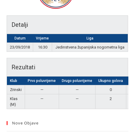
Detalji
Datum
Vrijeme
Liga
23/09/2018
16:30
Jedinstvena županijska nogometna liga
Rezultati
Klub
Prvo poluvrijeme
Drugo poluvrijeme
Ukupno golova
Rez
Zrinski
—
—
0
P
Klas
—
—
2
Po
(M)
Nove Objave