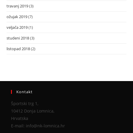
travanj 2019
(3)
ožujak 2019
(7)
veljača 2019
(1)
studeni 2018
(3)
listopad 2018
(2)
Kontakt
Športski trg 1,
10412 Donja Lomnica,
Hrvatska
E-mail: info@nk-lomnica.hr