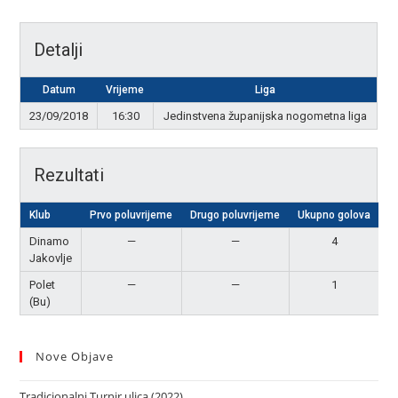
Detalji
Datum
Vrijeme
Liga
23/09/2018
16:30
Jedinstvena županijska nogometna liga
Rezultati
Klub
Prvo poluvrijeme
Drugo poluvrijeme
Ukupno golova
R
Dinamo
—
—
4
P
Jakovlje
Polet
—
—
1
(Bu)
Nove Objave
Tradicionalni Turnir ulica (2022)