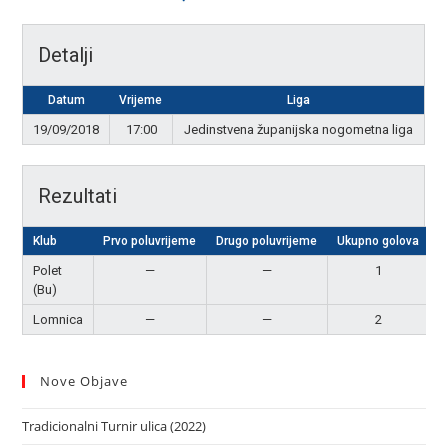
Detalji
Datum
Vrijeme
Liga
19/09/2018
17:00
Jedinstvena županijska nogometna liga
Rezultati
Klub
Prvo poluvrijeme
Drugo poluvrijeme
Ukupno golova
R
Polet
—
—
1
(Bu)
Lomnica
—
—
2
P
Nove Objave
Tradicionalni Turnir ulica (2022)