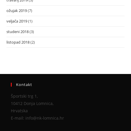
travanj 2019
(3)
ožujak 2019
(7)
veljača 2019
(1)
studeni 2018
(3)
listopad 2018
(2)
Kontakt
Športski trg 1,
10412 Donja Lomnica,
Hrvatska
E-mail: info@nk-lomnica.hr