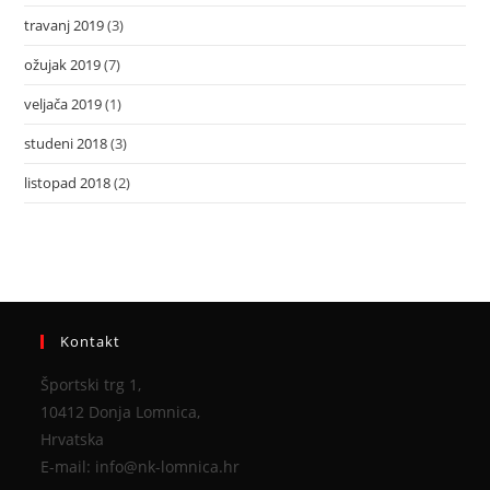
travanj 2019
(3)
ožujak 2019
(7)
veljača 2019
(1)
studeni 2018
(3)
listopad 2018
(2)
Kontakt
Športski trg 1,
10412 Donja Lomnica,
Hrvatska
E-mail: info@nk-lomnica.hr