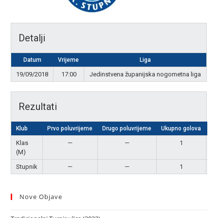
Detalji
Datum
Vrijeme
Liga
19/09/2018
17:00
Jedinstvena županijska nogometna liga
Rezultati
Klub
Prvo poluvrijeme
Drugo poluvrijeme
Ukupno golova
R
Klas
—
—
1
Ne
(M)
Stupnik
—
—
1
Ne
Nove Objave