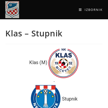
IZBORNIK
Klas – Stupnik
Klas (M)
-
Stupnik