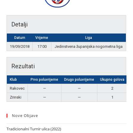
Detalji
Datum
Vrijeme
Liga
19/09/2018
17:00
Jedinstvena županijska nogometna liga
Rezultati
Klub
Prvo poluvrijeme
Drugo poluvrijeme
Ukupno golova
R
Rakovec
—
—
2
P
Zrinski
—
—
1
Nove Objave
Tradicionalni Turnir ulica (2022)