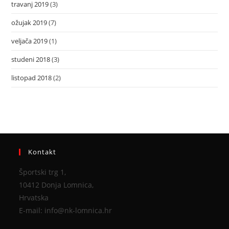
travanj 2019
(3)
ožujak 2019
(7)
veljača 2019
(1)
studeni 2018
(3)
listopad 2018
(2)
Kontakt
Športski trg 1,
10412 Donja Lomnica,
Hrvatska
E-mail: info@nk-lomnica.hr