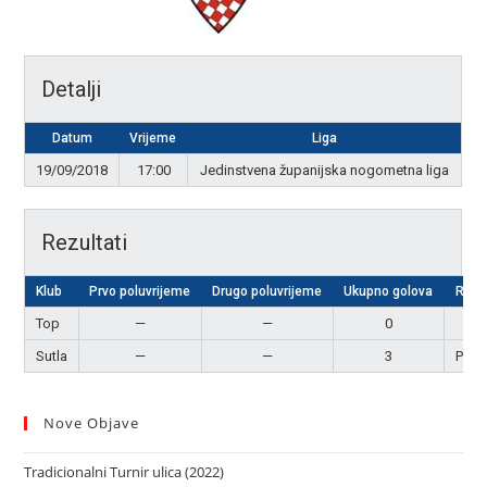
Detalji
Datum
Vrijeme
Liga
19/09/2018
17:00
Jedinstvena županijska nogometna liga
Rezultati
Klub
Prvo poluvrijeme
Drugo poluvrijeme
Ukupno golova
Rezu
Top
—
—
0
Por
Sutla
—
—
3
Pobj
Nove Objave
Tradicionalni Turnir ulica (2022)