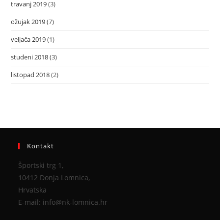
travanj 2019
(3)
ožujak 2019
(7)
veljača 2019
(1)
studeni 2018
(3)
listopad 2018
(2)
Kontakt
Športski trg 1,
10412 Donja Lomnica,
Hrvatska
E-mail: info@nk-lomnica.hr