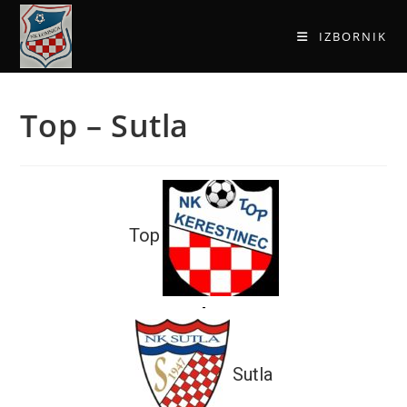
IZBORNIK
Top – Sutla
Top
-
Sutla