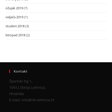
ožujak 2019
(7)
veljača 2019
(1)
studeni 2018
(3)
listopad 2018
(2)
Kontakt
Športski trg 1,
10412 Donja Lomnica,
Hrvatska
E-mail: info@nk-lomnica.hr