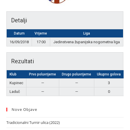
Detalji
Datum
Vrijeme
Liga
16/09/2018
17:00
Jedinstvena županijska nogometna liga
Rezultati
Klub
Prvo poluvrijeme
Drugo poluvrijeme
Ukupno golova
R
Kupinec
—
—
3
P
Laduč
—
—
0
Nove Objave
Tradicionalni Turnir ulica (2022)