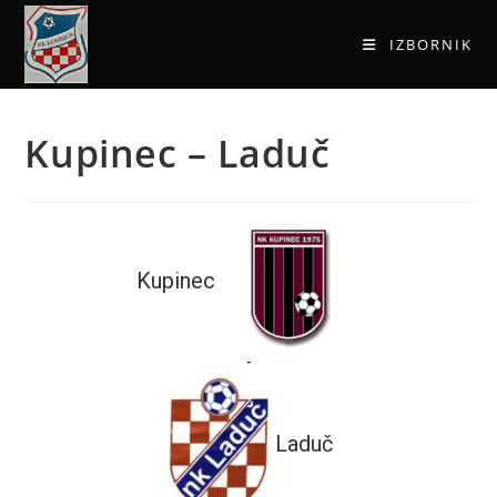
IZBORNIK
Kupinec – Laduč
Kupinec
-
Laduč