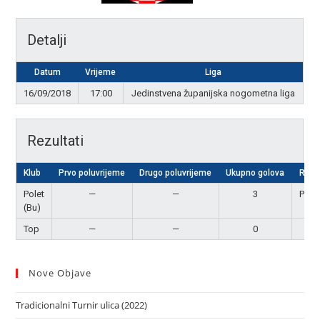
Detalji
Datum
Vrijeme
Liga
16/09/2018
17:00
Jedinstvena županijska nogometna liga
Rezultati
Klub
Prvo poluvrijeme
Drugo poluvrijeme
Ukupno golova
Rezu
Polet
—
—
3
Pobj
(Bu)
Top
—
—
0
Por
Nove Objave
Tradicionalni Turnir ulica (2022)