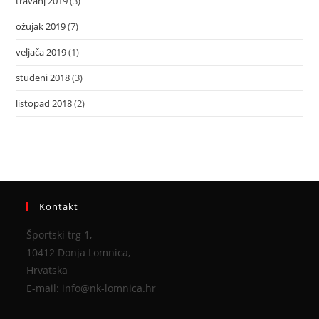
travanj 2019
(3)
ožujak 2019
(7)
veljača 2019
(1)
studeni 2018
(3)
listopad 2018
(2)
Kontakt
Športski trg 1,
10412 Donja Lomnica,
Hrvatska
E-mail: info@nk-lomnica.hr