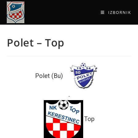
IZBORNIK
Polet – Top
Polet (Bu)
-
Top