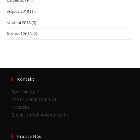
ožujak 2019
(7)
veljača 2019
(1)
studeni 2018
(3)
listopad 2018
(2)
Kontakt
Športski trg 1,
10412 Donja Lomnica,
Hrvatska
E-mail: info@nk-lomnica.hr
Pratite Nas