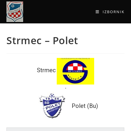
IZBORNIK
Strmec – Polet
Strmec
-
Polet (Bu)