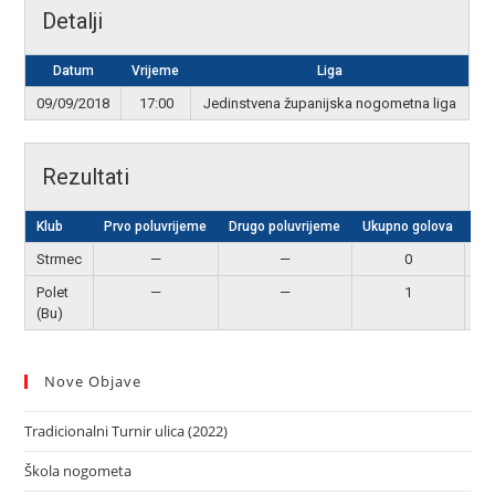
Detalji
Datum
Vrijeme
Liga
09/09/2018
17:00
Jedinstvena županijska nogometna liga
Rezultati
Klub
Prvo poluvrijeme
Drugo poluvrijeme
Ukupno golova
Re
Strmec
—
—
0
P
Polet
—
—
1
Po
(Bu)
Nove Objave
Tradicionalni Turnir ulica (2022)
Škola nogometa