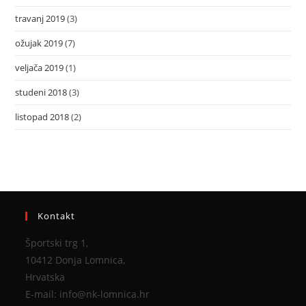
travanj 2019
(3)
ožujak 2019
(7)
veljača 2019
(1)
studeni 2018
(3)
listopad 2018
(2)
Kontakt
Športski trg 1,
10412 Donja Lomnica,
Hrvatska
E-mail: info@nk-lomnica.hr