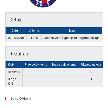
Detalji
Datum
Vrijeme
Liga
09/09/2018
17:00
Jedinstvena županijska nogometna liga
Rezultati
Klub
Prvo poluvrijeme
Drugo poluvrijeme
Ukupno golova
R
Rakovec
—
—
0
Sloga
—
—
1
P
Križ
Nove Objave