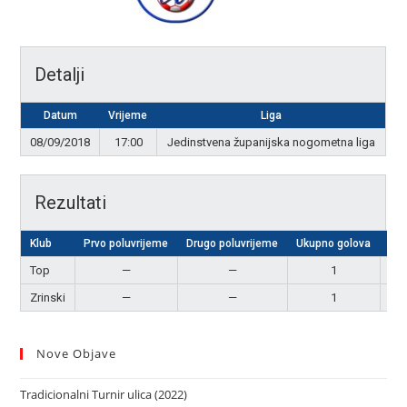
Detalji
Datum
Vrijeme
Liga
08/09/2018
17:00
Jedinstvena županijska nogometna liga
Rezultati
Klub
Prvo poluvrijeme
Drugo poluvrijeme
Ukupno golova
Re
Top
—
—
1
Ne
Zrinski
—
—
1
Ne
Nove Objave
Tradicionalni Turnir ulica (2022)