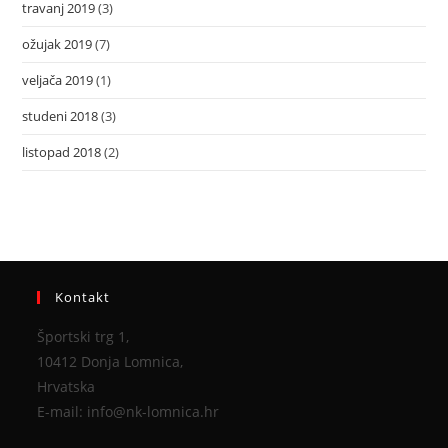
travanj 2019
(3)
ožujak 2019
(7)
veljača 2019
(1)
studeni 2018
(3)
listopad 2018
(2)
Kontakt
Športski trg 1,
10412 Donja Lomnica,
Hrvatska
E-mail: info@nk-lomnica.hr