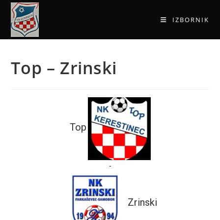
IZBORNIK
Top – Zrinski
Top
-
Zrinski