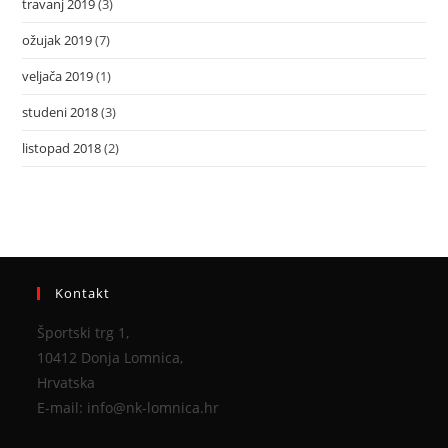
travanj 2019
(3)
ožujak 2019
(7)
veljača 2019
(1)
studeni 2018
(3)
listopad 2018
(2)
Kontakt
Športski trg 1,
10412 Donja Lomnica,
Hrvatska
E-mail: info@nk-lomnica.hr