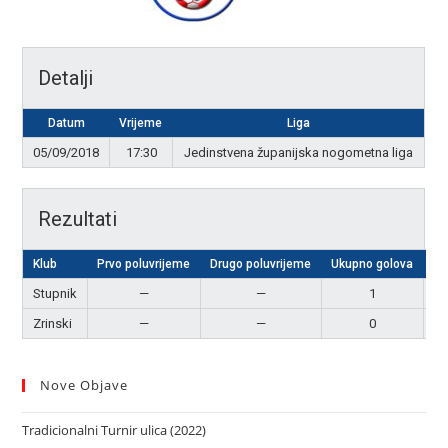
Detalji
Datum
Vrijeme
Liga
05/09/2018
17:30
Jedinstvena županijska nogometna liga
Rezultati
Klub
Prvo poluvrijeme
Drugo poluvrijeme
Ukupno golova
Re
Stupnik
—
—
1
P
Zrinski
—
—
0
Nove Objave
Tradicionalni Turnir ulica (2022)