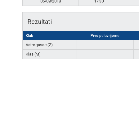
05/09/2018
17:30
Rezultati
Klub
Prvo poluvrijeme
Vatrogasac (Z)
—
Klas (M)
—