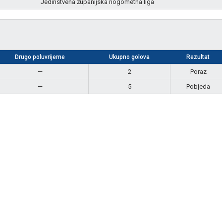
Jedinstvena županijska nogometna liga
Drugo poluvrijeme
Ukupno golova
Rezultat
—
2
Poraz
—
5
Pobjeda