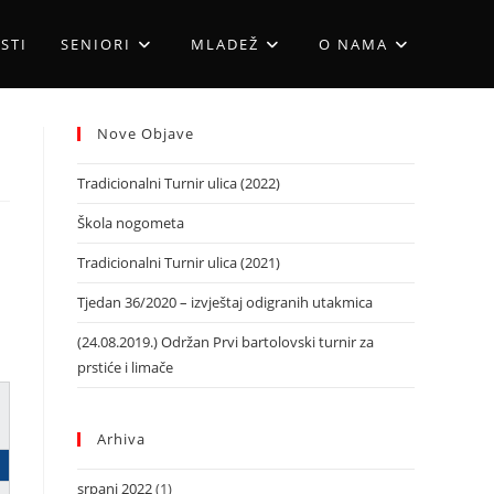
STI
SENIORI
MLADEŽ
O NAMA
Nove Objave
Tradicionalni Turnir ulica (2022)
Škola nogometa
Tradicionalni Turnir ulica (2021)
Tjedan 36/2020 – izvještaj odigranih utakmica
(24.08.2019.) Održan Prvi bartolovski turnir za
prstiće i limače
Arhiva
srpanj 2022
(1)