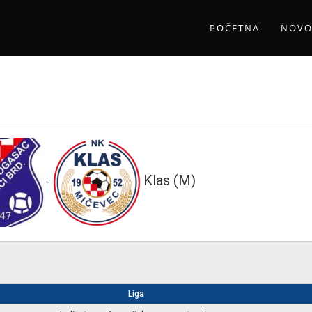
POČETNA
NOVO
Klas (M)
-
Liga