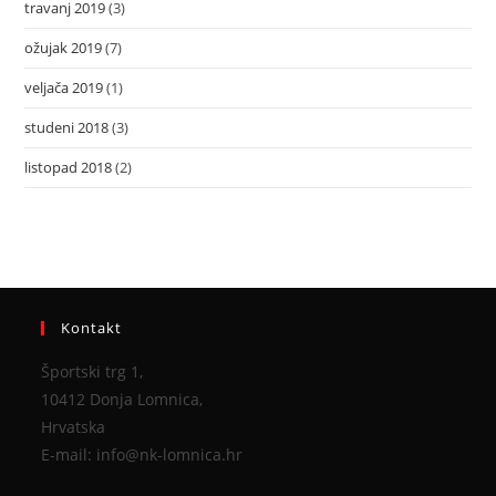
travanj 2019
(3)
ožujak 2019
(7)
veljača 2019
(1)
studeni 2018
(3)
listopad 2018
(2)
Kontakt
Športski trg 1,
10412 Donja Lomnica,
Hrvatska
E-mail: info@nk-lomnica.hr