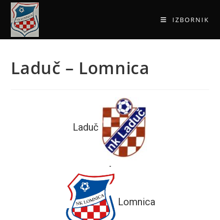
IZBORNIK
Laduč – Lomnica
Laduč
-
Lomnica