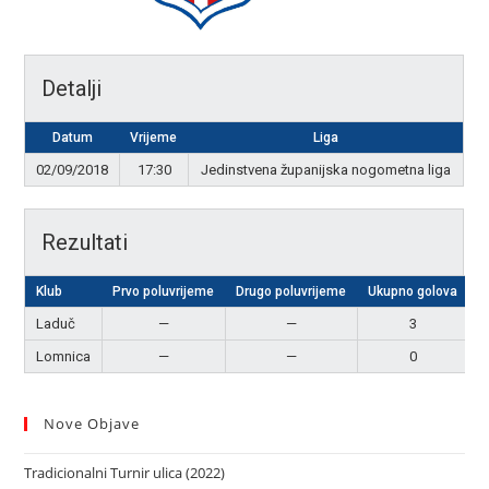
Detalji
Datum
Vrijeme
Liga
02/09/2018
17:30
Jedinstvena županijska nogometna liga
Rezultati
Klub
Prvo poluvrijeme
Drugo poluvrijeme
Ukupno golova
R
Laduč
—
—
3
P
Lomnica
—
—
0
Nove Objave
Tradicionalni Turnir ulica (2022)