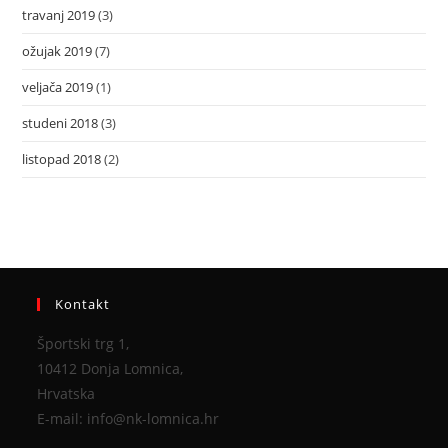
travanj 2019
(3)
ožujak 2019
(7)
veljača 2019
(1)
studeni 2018
(3)
listopad 2018
(2)
Kontakt
Športski trg 1,
10412 Donja Lomnica,
Hrvatska
E-mail: info@nk-lomnica.hr