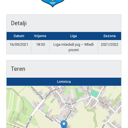
Detalji
Datum
Vrijeme
Liga
Sezona
16/09/2021
18:30
Liga mladeži jug – Mlađi
2021/2022
pioniri
Teren
Lomnica