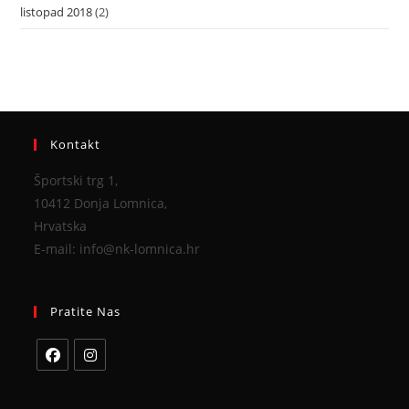
listopad 2018
(2)
Kontakt
Športski trg 1,
10412 Donja Lomnica,
Hrvatska
E-mail: info@nk-lomnica.hr
Pratite Nas