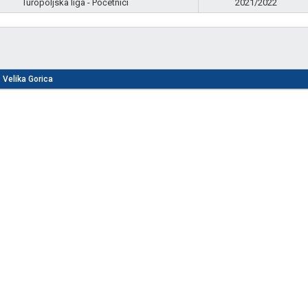
Turopoljska liga - Početnici
2021/2022
Velika Gorica