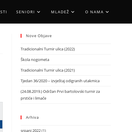
STI
SENIORI
MLADEŽ
O NAMA
Nove Objave
Tradicionalni Turnir ulica (2022)
Škola nogometa
Tradicionalni Turnir ulica (2021)
Tjedan 36/2020 – izvještaj odigranih utakmica
(24.08.2019.) Održan Prvi bartolovski turnir za
prstiće i limače
Arhiva
srpanj 2022
(1)