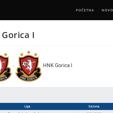
POČETNA
NOVO
Gorica I
HNK Gorica I
-
Liga
Sezona