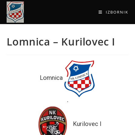
IZBORNIK
Lomnica – Kurilovec I
Lomnica
-
Kurilovec I