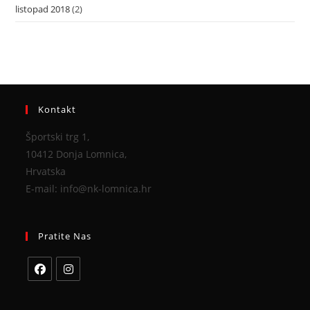
listopad 2018
(2)
Kontakt
Športski trg 1,
10412 Donja Lomnica,
Hrvatska
E-mail: info@nk-lomnica.hr
Pratite Nas