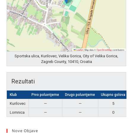
Leaflet
|
Map data ©
OpenStreetMap
contributors
Sportska ulica, Kurilovec, Velika Gorica, City of Velika Gorica,
Zagreb County, 10410, Croatia
Rezultati
Klub
Prvo poluvrijeme
Drugo poluvrijeme
Ukupno golova
Kurilovec
—
—
5
Lomnica
—
—
0
Nove Objave