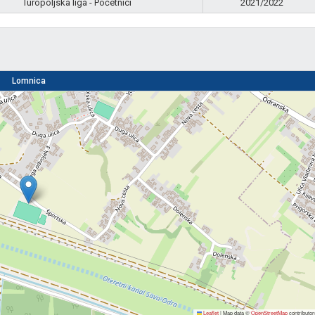
Turopoljska liga - Početnici
2021/2022
Lomnica
Leaflet
|
Map data ©
OpenStreetMap
contributor