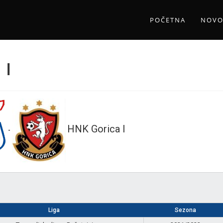
POČETNA
NOVO
 I
HNK Gorica I
-
Liga
Sezona