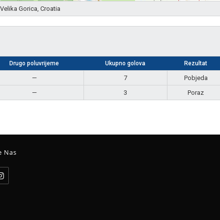
Velika Gorica, Croatia
Drugo poluvrijeme
Ukupno golova
Rezultat
—
7
Pobjeda
—
3
Poraz
e Nas