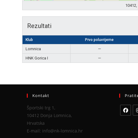
10412, 
Rezultati
Klub
Prvo poluvrijeme
Lomnica
—
HNK Gorica I
—
Kontakt
Pratit
Športski trg 1,
10412 Donja Lomnica,
Hrvatska
E-mail: info@nk-lomnica.hr