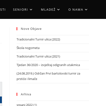
STI
SENIORI
MLADEŽ
O NAMA
Nove Objave
Tradicionalni Turnir ulica (2022)
Škola nogometa
Tradicionalni Turnir ulica (2021)
Tjedan 36/2020 – izvještaj odigranih utakmica
(24.08.2019.) Održan Prvi bartolovski turnir za
prstiće i limače
Arhiva
srpanj 2022
(1)