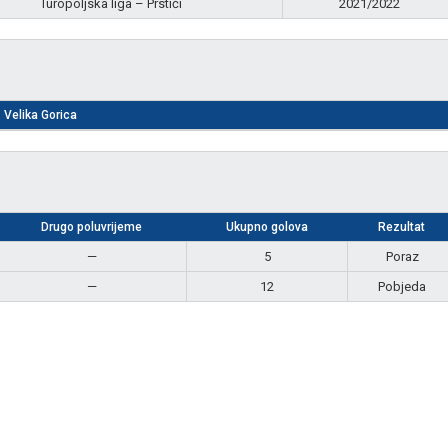
Turopoljska liga – Prstići
2021/2022
Velika Gorica
Drugo poluvrijeme
Ukupno golova
Rezultat
—
5
Poraz
—
12
Pobjeda