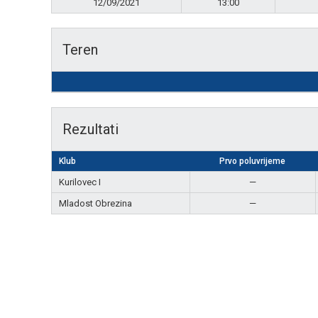
12/09/2021
13:00
Teren
Rezultati
Klub
Prvo poluvrijeme
Kurilovec I
—
Mladost Obrezina
—