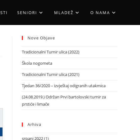
STI
SENIORI
MLADEŽ
O NAMA
Nove Objave
Tradicionalni Turnir ulica (2022)
Škola nogometa
Tradicionalni Turnir ulica (2021)
Tjedan 36/2020 – izvještaj odigranih utakmica
(24.08.2019.) Održan Prvi bartolovski turnir za
prstiće i limače
Arhiva
srpanj 2022
(1)