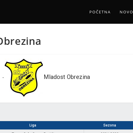
POČETNA
NOVO
 Obrezina
Mladost Obrezina
-
Liga
Sezona