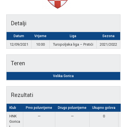
Detalji
Datum
Vrijeme
Liga
Sezona
12/09/2021
10:00
Turopoljska liga – Prstići
2021/2022
Teren
Velika Gorica
Rezultati
Klub
Prvo poluvrijeme
Drugo poluvrijeme
Ukupno golova
Rez
HNK
—
—
0
P
Gorica
I