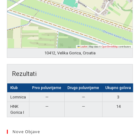
Leaflet
|
Map data ©
OpenStreetMap
contributors
10412, Velika Gorica, Croatia
Rezultati
Klub
Prvo poluvrijeme
Drugo poluvrijeme
Ukupno golova
R
Lomnica
—
—
3
HNK
—
—
14
P
Gorica I
Nove Objave