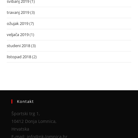
svibanj 2019
(1)
travanj 2019
(3)
ožujak 2019
(7)
veljača 2019
(1)
studeni 2018
(3)
listopad 2018
(2)
Kontakt
Športski trg 1,
10412 Donja Lomnica,
Hrvatska
E-mail: info@nk-lomnica.hr