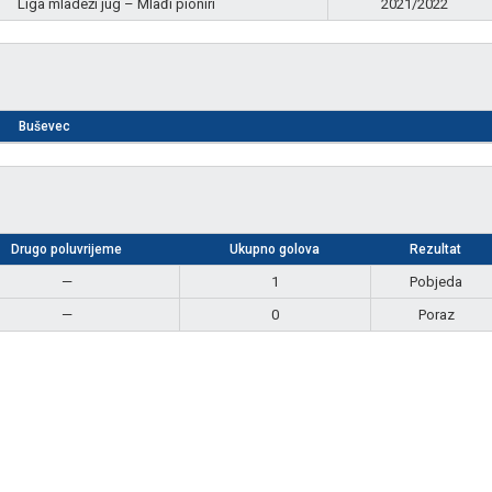
Liga mladeži jug – Mlađi pioniri
2021/2022
Buševec
Drugo poluvrijeme
Ukupno golova
Rezultat
—
1
Pobjeda
—
0
Poraz