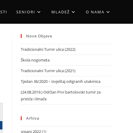
STI
SENIORI
MLADEŽ
O NAMA
Nove Objave
Tradicionalni Turnir ulica (2022)
Škola nogometa
Tradicionalni Turnir ulica (2021)
Tjedan 36/2020 – izvještaj odigranih utakmica
(24.08.2019.) Održan Prvi bartolovski turnir za
prstiće i limače
Arhiva
srpanj 2022
(1)