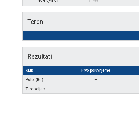
12/09/2021
11:00
Teren
Rezultati
Klub
Prvo poluvrijeme
Polet (Bu)
—
Turopoljac
—