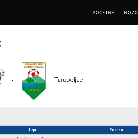
POČETNA
NOVO
c
Turopoljac
-
Liga
Sezona