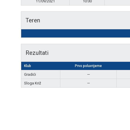
11/09/2021
10:00
Teren
Rezultati
Klub
Prvo poluvrijeme
Gradići
—
Sloga Križ
—