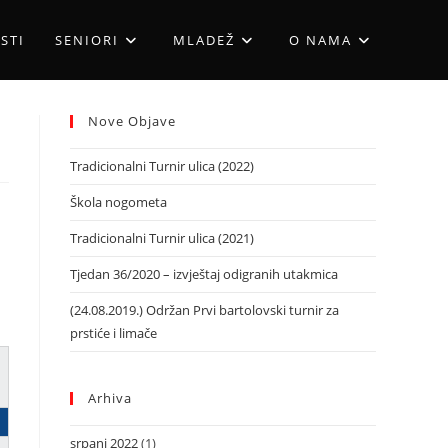
STI
SENIORI
MLADEŽ
O NAMA
Nove Objave
Tradicionalni Turnir ulica (2022)
Škola nogometa
Tradicionalni Turnir ulica (2021)
Tjedan 36/2020 – izvještaj odigranih utakmica
(24.08.2019.) Održan Prvi bartolovski turnir za
prstiće i limače
Arhiva
srpanj 2022
(1)