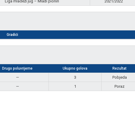
Liga mladeži jug – Mlađi pioniri
2021/2022
Gradići
Drugo poluvrijeme
Ukupno golova
Rezultat
—
3
Pobjeda
—
1
Poraz