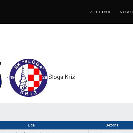
POČETNA
NOVO
Sloga Križ
-
Liga
Sezona