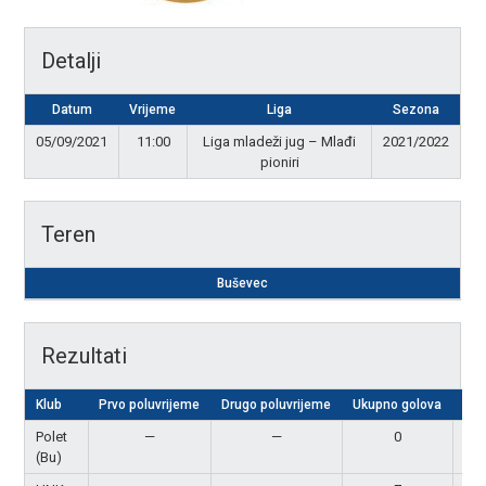
Detalji
Datum
Vrijeme
Liga
Sezona
05/09/2021
11:00
Liga mladeži jug – Mlađi
2021/2022
pioniri
Teren
Buševec
Rezultati
Klub
Prvo poluvrijeme
Drugo poluvrijeme
Ukupno golova
Rez
Polet
—
—
0
P
(Bu)