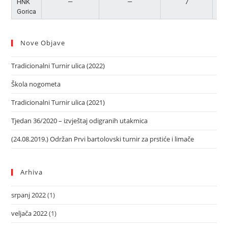
HNK
—
—
7
Po
Gorica
Nove Objave
Tradicionalni Turnir ulica (2022)
Škola nogometa
Tradicionalni Turnir ulica (2021)
Tjedan 36/2020 – izvještaj odigranih utakmica
(24.08.2019.) Održan Prvi bartolovski turnir za prstiće i limače
Arhiva
srpanj 2022
(1)
veljača 2022
(1)