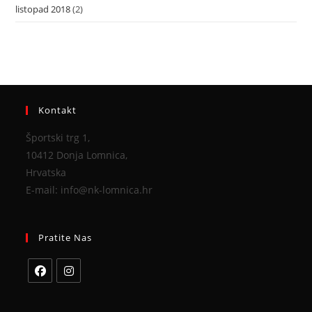
listopad 2018
(2)
Kontakt
Športski trg 1,
10412 Donja Lomnica,
Hrvatska
E-mail: info@nk-lomnica.hr
Pratite Nas