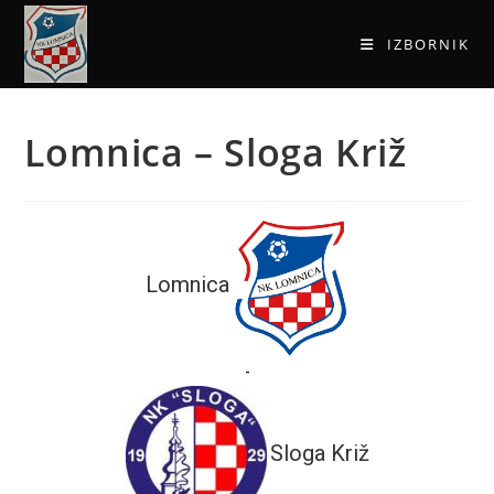
IZBORNIK
Lomnica – Sloga Križ
Lomnica
-
Sloga Križ