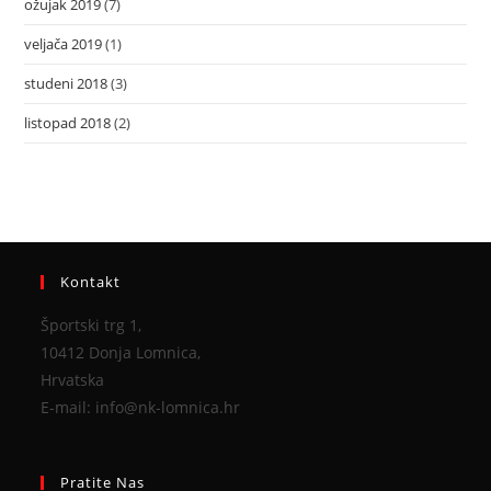
ožujak 2019
(7)
veljača 2019
(1)
studeni 2018
(3)
listopad 2018
(2)
Kontakt
Športski trg 1,
10412 Donja Lomnica,
Hrvatska
E-mail: info@nk-lomnica.hr
Pratite Nas