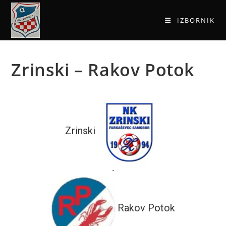
IZBORNIK
Zrinski – Rakov Potok
Zrinski
-
Rakov Potok