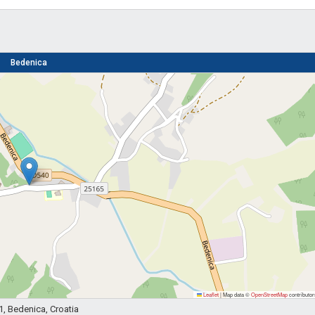
Bedenica
Leaflet
|
Map data ©
OpenStreetMap
contributor
, Bedenica, Croatia