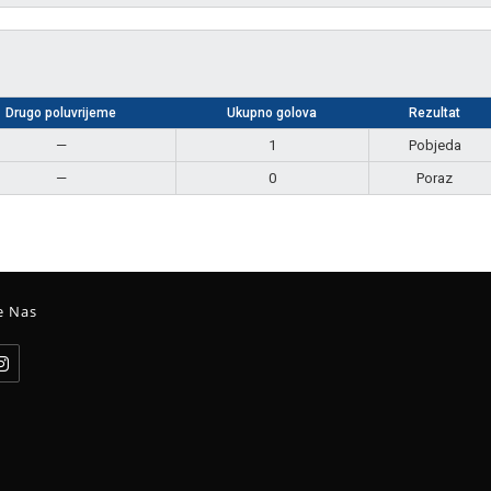
Drugo poluvrijeme
Ukupno golova
Rezultat
—
1
Pobjeda
—
0
Poraz
e Nas