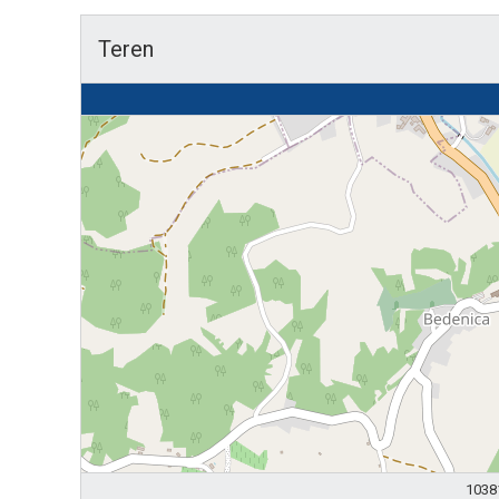
Teren
10381