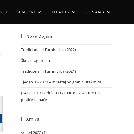
STI
SENIORI
MLADEŽ
O NAMA
Nove Objave
Tradicionalni Turnir ulica (2022)
Škola nogometa
Tradicionalni Turnir ulica (2021)
Tjedan 36/2020 – izvještaj odigranih utakmica
(24.08.2019.) Održan Prvi bartolovski turnir za
prstiće i limače
Arhiva
srpanj 2022
(1)