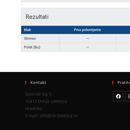
Rezultati
Klub
Prvo poluvrijeme
Strmec
—
Polet (Bu)
—
Kontakt
Pratit
Športski trg 1,
10412 Donja Lomnica,
Hrvatska
E-mail: info@nk-lomnica.hr