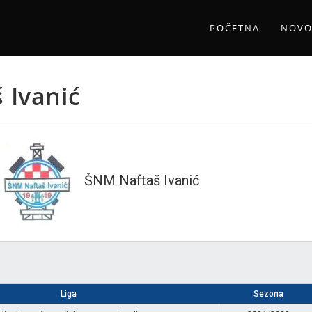
POČETNA
NOVO
 Ivanić
ŠNM Naftaš Ivanić
Liga
Sezona