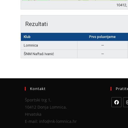
10412, 
Rezultati
Klub
Prvo poluvrijeme
Lomnica
—
ŠNM Naftaš Ivanić
—
Kontakt
Pratit
Športski trg 1,
10412 Donja Lomnica,
Hrvatska
E-mail: info@nk-lomnica.hr