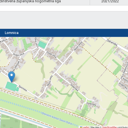
dinstvena županijska nogometna liga
2021/2022
Lomnica
Leaflet
|
Map data ©
OpenStreetMap
contributor