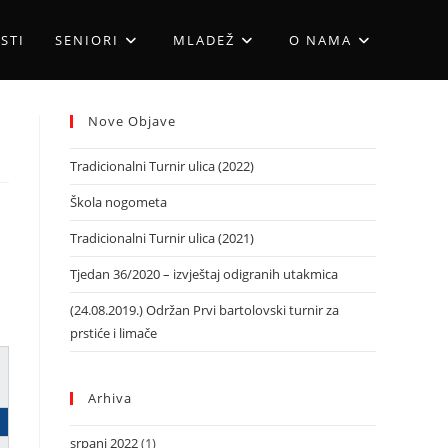
STI
SENIORI
MLADEŽ
O NAMA
Nove Objave
Tradicionalni Turnir ulica (2022)
Škola nogometa
Tradicionalni Turnir ulica (2021)
Tjedan 36/2020 – izvještaj odigranih utakmica
(24.08.2019.) Održan Prvi bartolovski turnir za
prstiće i limače
Arhiva
srpanj 2022
(1)