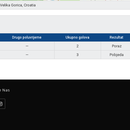
Velika Gorica, Croatia
Drugo poluvrijeme
Ukupno golova
Rezultat
—
2
Poraz
—
3
Pobjeda
e Nas