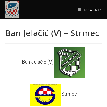
IZBORNIK
Ban Jelačić (V) – Strmec
Ban Jelačić (V)
-
Strmec