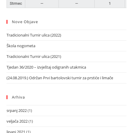
Strmec
—
—
1
P
Nove Objave
Tradicionalni Turnir ulica (2022)
Škola nogometa
Tradicionalni Turnir ulica (2021)
Tjedan 36/2020 – izvještaj odigranih utakmica
(24.08.2019.) Održan Prvi bartolovski turnir za prstiće i limače
Arhiva
srpanj 2022
(1)
veljača 2022
(1)
lipanj 2021
(1)