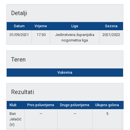
Detalji
Datum
Vrijeme
Liga
Sezona
01/09/2021
17:30
Jedinstvena županijska
2021/2022
nogometna liga
Teren
Vukovina
Rezultati
Klub
Prvo poluvrijeme
Drugo poluvrijeme
Ukupno golova
Re
Ban
—
—
5
Po
Jelačić
(V)