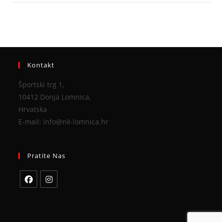
Kontakt
Športski trg 1,
10412 Donja Lomnica,
Hrvatska
E-mail: info@nk-lomnica.hr
Pratite Nas