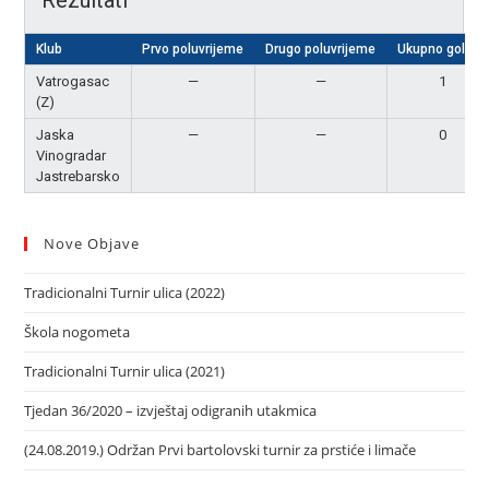
Rezultati
Klub
Prvo poluvrijeme
Drugo poluvrijeme
Ukupno golova
Vatrogasac
—
—
1
(Z)
Jaska
—
—
0
Vinogradar
Jastrebarsko
Nove Objave
Tradicionalni Turnir ulica (2022)
Škola nogometa
Tradicionalni Turnir ulica (2021)
Tjedan 36/2020 – izvještaj odigranih utakmica
(24.08.2019.) Održan Prvi bartolovski turnir za prstiće i limače