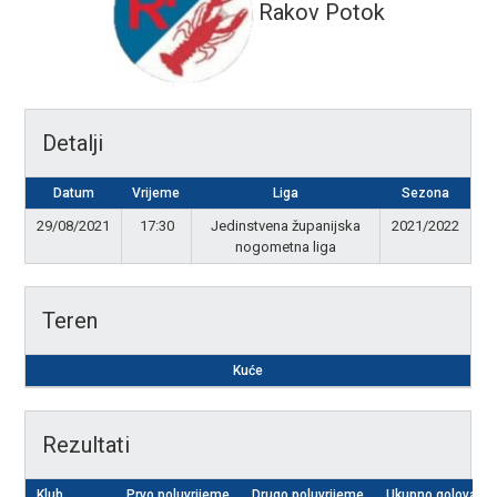
Rakov Potok
Detalji
Datum
Vrijeme
Liga
Sezona
29/08/2021
17:30
Jedinstvena županijska
2021/2022
nogometna liga
Teren
Kuće
Rezultati
Klub
Prvo poluvrijeme
Drugo poluvrijeme
Ukupno golova