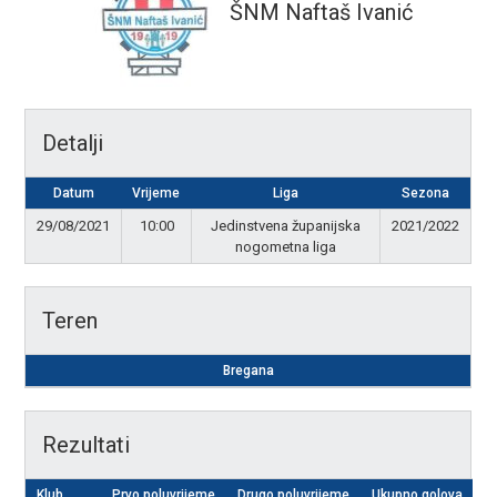
ŠNM Naftaš Ivanić
Detalji
Datum
Vrijeme
Liga
Sezona
29/08/2021
10:00
Jedinstvena županijska
2021/2022
nogometna liga
Teren
Bregana
Rezultati
Klub
Prvo poluvrijeme
Drugo poluvrijeme
Ukupno golova