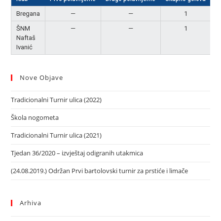
Bregana
—
—
1
N
ŠNM
—
—
1
N
Naftaš
Ivanić
Nove Objave
Tradicionalni Turnir ulica (2022)
Škola nogometa
Tradicionalni Turnir ulica (2021)
Tjedan 36/2020 – izvještaj odigranih utakmica
(24.08.2019.) Održan Prvi bartolovski turnir za prstiće i limače
Arhiva