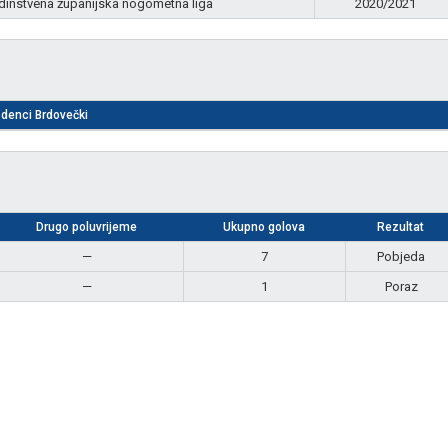
dinstvena županijska nogometna liga
2020/2021
denci Brdovečki
Drugo poluvrijeme
Ukupno golova
Rezultat
—
7
Pobjeda
—
1
Poraz