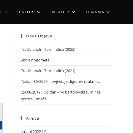
STI
SENIORI
MLADEŽ
O NAMA
Nove Objave
Tradicionalni Turnir ulica (2022)
Škola nogometa
Tradicionalni Turnir ulica (2021)
Tjedan 36/2020 – izvještaj odigranih utakmica
(24.08.2019.) Održan Prvi bartolovski turnir za
prstiće i limače
Arhiva
srpanj 2022
(1)