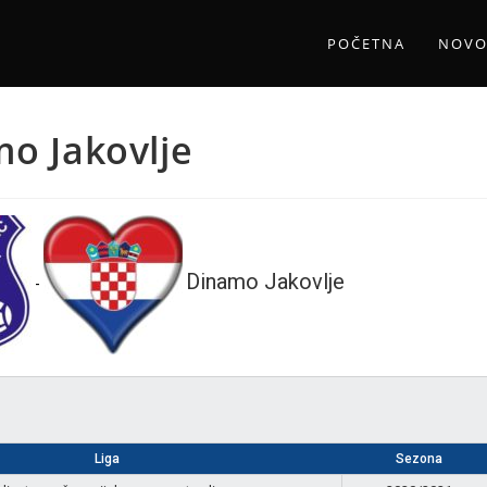
POČETNA
NOVO
mo Jakovlje
Dinamo Jakovlje
-
Liga
Sezona