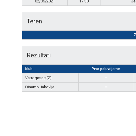
02/06/2021
17:30
Je
Teren
Z
Rezultati
Klub
Prvo poluvrijeme
Vatrogasac (Z)
—
Dinamo Jakovlje
—