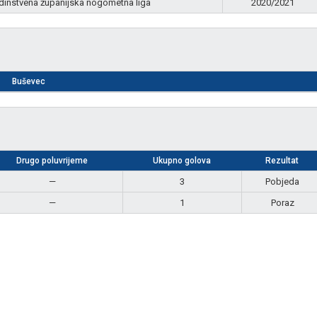
dinstvena županijska nogometna liga
2020/2021
Buševec
Drugo poluvrijeme
Ukupno golova
Rezultat
—
3
Pobjeda
—
1
Poraz