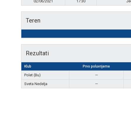
02/06/2021
17:30
Je
Teren
Rezultati
Klub
Prvo poluvrijeme
Polet (Bu)
—
Sveta Nedelja
—