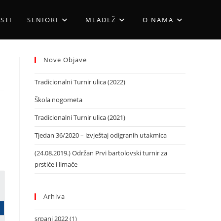
STI
SENIORI
MLADEŽ
O NAMA
Nove Objave
Tradicionalni Turnir ulica (2022)
Škola nogometa
Tradicionalni Turnir ulica (2021)
Tjedan 36/2020 – izvještaj odigranih utakmica
(24.08.2019.) Održan Prvi bartolovski turnir za
prstiće i limače
Arhiva
srpanj 2022
(1)