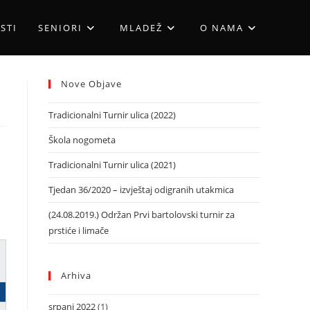
STI
SENIORI
MLADEŽ
O NAMA
Nove Objave
Tradicionalni Turnir ulica (2022)
Škola nogometa
Tradicionalni Turnir ulica (2021)
Tjedan 36/2020 – izvještaj odigranih utakmica
(24.08.2019.) Održan Prvi bartolovski turnir za
prstiće i limače
Arhiva
srpanj 2022
(1)