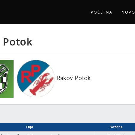
POČETNA
NOVO
v Potok
Rakov Potok
-
Liga
Sezona