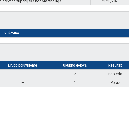
dinstvena županijska nogometna liga
2020/2021
Vukovina
Drugo poluvrijeme
Ukupno golova
Rezultat
—
2
Pobjeda
—
1
Poraz