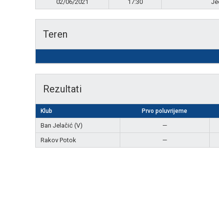
02/06/2021
17:30
Je
Teren
Rezultati
Klub
Prvo poluvrijeme
Ban Jelačić (V)
—
Rakov Potok
—