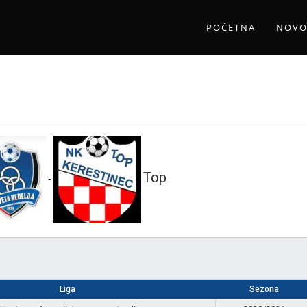
POČETNA
NOVO
Top
-
Liga
Sezona