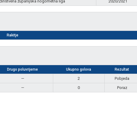
dinstvena županijska nogometna liga
2020/2021
Rakitje
Drugo poluvrijeme
Ukupno golova
Rezultat
—
2
Pobjeda
—
0
Poraz