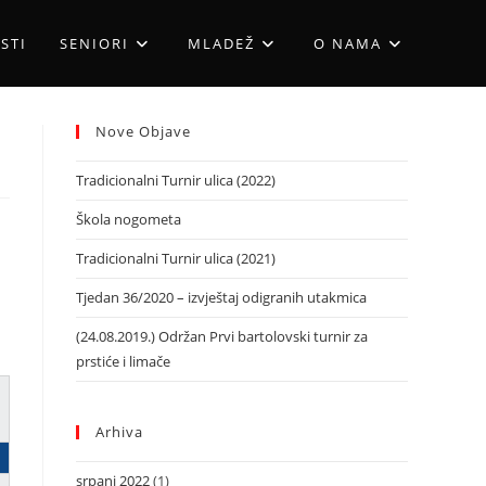
STI
SENIORI
MLADEŽ
O NAMA
Nove Objave
Tradicionalni Turnir ulica (2022)
Škola nogometa
Tradicionalni Turnir ulica (2021)
Tjedan 36/2020 – izvještaj odigranih utakmica
(24.08.2019.) Održan Prvi bartolovski turnir za
prstiće i limače
Arhiva
srpanj 2022
(1)