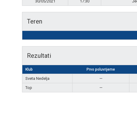
30/05/2021
17:30
Je
Teren
Rezultati
Klub
Prvo poluvrijeme
Sveta Nedelja
—
Top
—