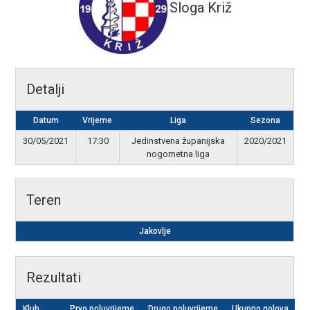
Sloga Križ
Detalji
Datum
Vrijeme
Liga
Sezona
30/05/2021
17:30
Jedinstvena županijska
2020/2021
nogometna liga
Teren
Jakovlje
Rezultati
Klub
Prvo poluvrijeme
Drugo poluvrijeme
Ukupno golova