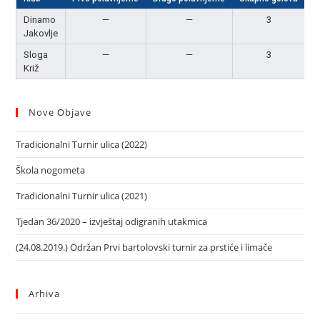
Dinamo
—
—
3
N
Jakovlje
Sloga
—
—
3
N
Križ
Nove Objave
Tradicionalni Turnir ulica (2022)
Škola nogometa
Tradicionalni Turnir ulica (2021)
Tjedan 36/2020 – izvještaj odigranih utakmica
(24.08.2019.) Održan Prvi bartolovski turnir za prstiće i limače
Arhiva