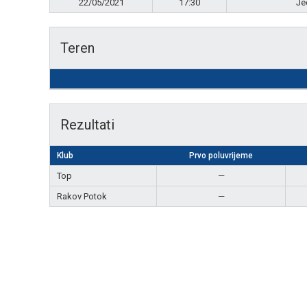
22/05/2021
17:30
Je
Teren
Rezultati
Klub
Prvo poluvrijeme
Top
—
Rakov Potok
—