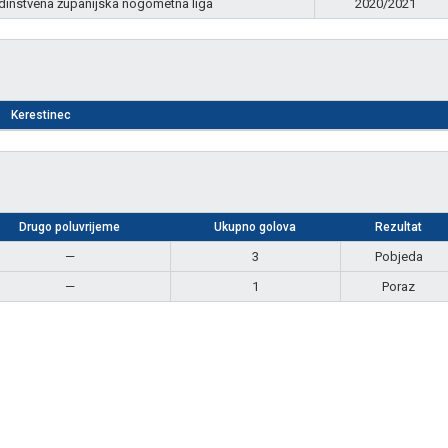
dinstvena županijska nogometna liga
2020/2021
Kerestinec
Drugo poluvrijeme
Ukupno golova
Rezultat
—
3
Pobjeda
—
1
Poraz