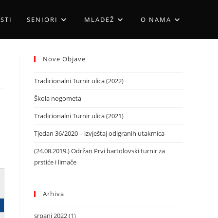
STI
SENIORI
MLADEŽ
O NAMA
Nove Objave
Tradicionalni Turnir ulica (2022)
Škola nogometa
Tradicionalni Turnir ulica (2021)
Tjedan 36/2020 – izvještaj odigranih utakmica
(24.08.2019.) Održan Prvi bartolovski turnir za
prstiće i limače
Arhiva
srpanj 2022
(1)