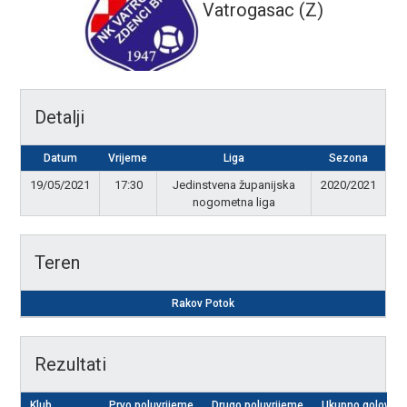
Vatrogasac (Z)
Detalji
Datum
Vrijeme
Liga
Sezona
19/05/2021
17:30
Jedinstvena županijska
2020/2021
nogometna liga
Teren
Rakov Potok
Rezultati
Klub
Prvo poluvrijeme
Drugo poluvrijeme
Ukupno golova