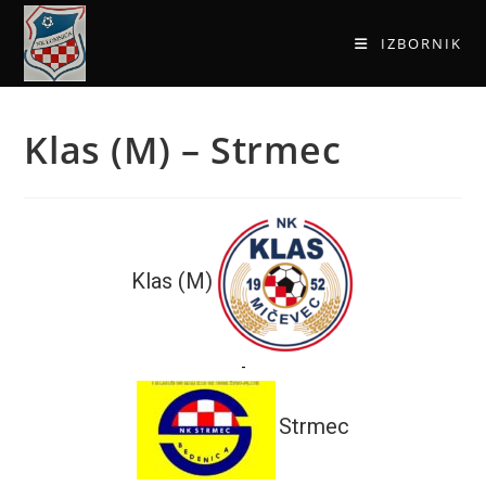
IZBORNIK
Klas (M) – Strmec
Klas (M)
-
Strmec