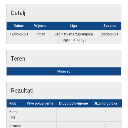
Detalji
Datum
Vrijeme
Liga
Sezona
19/05/2021
17:30
Jedinstvena županijska
2020/2021
nogometna liga
Teren
Mičevec
Rezultati
Klub
Prvo poluvrijeme
Drugo poluvrijeme
Ukupno golova
Re
Klas
—
—
1
P
(M)
Strmec
—
—
2
Po