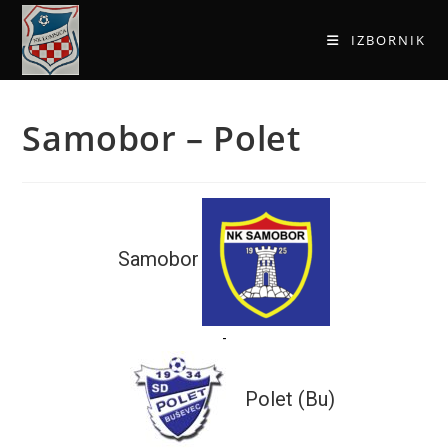
IZBORNIK
Samobor – Polet
Samobor
-
Polet (Bu)