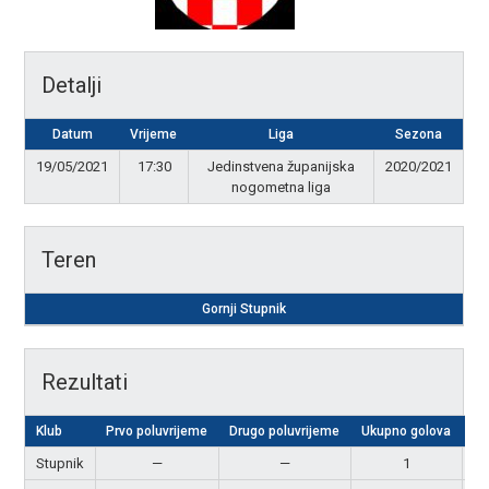
Detalji
Datum
Vrijeme
Liga
Sezona
19/05/2021
17:30
Jedinstvena županijska
2020/2021
nogometna liga
Teren
Gornji Stupnik
Rezultati
Klub
Prvo poluvrijeme
Drugo poluvrijeme
Ukupno golova
Re
Stupnik
—
—
1
P