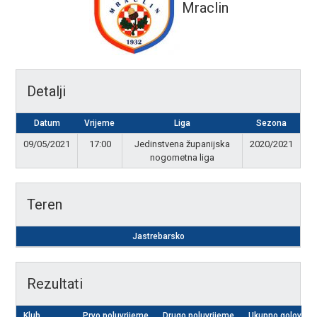
Mraclin
Detalji
Datum
Vrijeme
Liga
Sezona
09/05/2021
17:00
Jedinstvena županijska
2020/2021
nogometna liga
Teren
Jastrebarsko
Rezultati
Klub
Prvo poluvrijeme
Drugo poluvrijeme
Ukupno golova