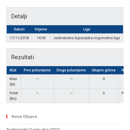
Detalji
Datum
Vrijeme
Liga
17/11/2018
14:00
Jedinstvena županijska nogometna liga
Rezultati
Klub
Prvo poluvrijeme
Drugo poluvrijeme
Ukupno golova
Rezu
Klas
—
—
0
Por
(M)
Polet
—
—
3
Pobj
(Bu)
Nove Objave
Tradicionalni Turnir ulica (2022)