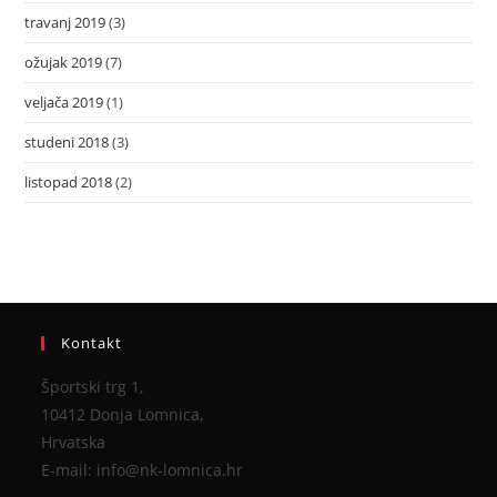
travanj 2019
(3)
ožujak 2019
(7)
veljača 2019
(1)
studeni 2018
(3)
listopad 2018
(2)
Kontakt
Športski trg 1,
10412 Donja Lomnica,
Hrvatska
E-mail: info@nk-lomnica.hr