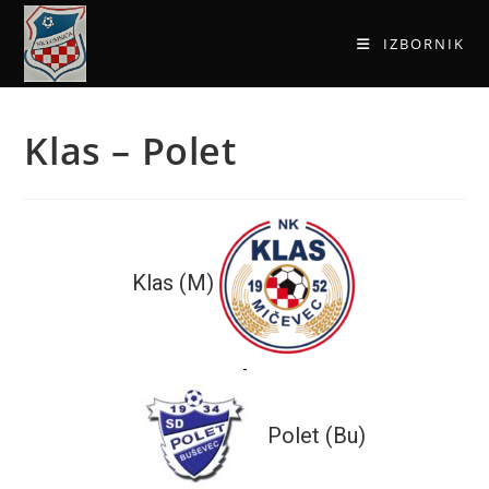
IZBORNIK
Klas – Polet
Klas (M)
-
Polet (Bu)