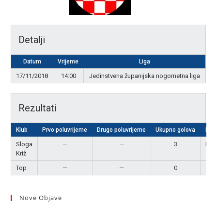
Detalji
Datum
Vrijeme
Liga
17/11/2018
14:00
Jedinstvena županijska nogometna liga
Rezultati
Klub
Prvo poluvrijeme
Drugo poluvrijeme
Ukupno golova
Rezu
Sloga
—
—
3
Pob
Križ
Top
—
—
0
Po
Nove Objave