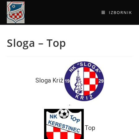
IZBORNIK
Sloga – Top
Sloga Križ
-
Top