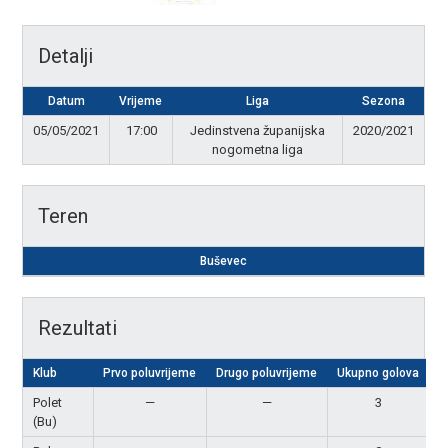
Detalji
Datum
Vrijeme
Liga
Sezona
05/05/2021
17:00
Jedinstvena županijska
2020/2021
nogometna liga
Teren
Buševec
Rezultati
Klub
Prvo poluvrijeme
Drugo poluvrijeme
Ukupno golova
R
Polet
—
—
3
P
(Bu)