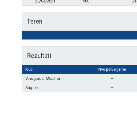
25/04/2021
17:00
Je
Teren
Rezultati
Klub
Prvo poluvrijeme
Vinogradar Mladina
—
Stupnik
—