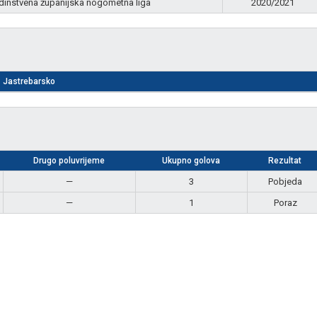
dinstvena županijska nogometna liga
2020/2021
Jastrebarsko
Drugo poluvrijeme
Ukupno golova
Rezultat
—
3
Pobjeda
—
1
Poraz