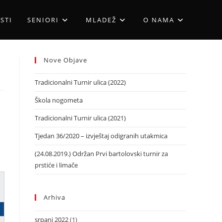
STI
SENIORI
MLADEŽ
O NAMA
Nove Objave
Tradicionalni Turnir ulica (2022)
Škola nogometa
Tradicionalni Turnir ulica (2021)
Tjedan 36/2020 – izvještaj odigranih utakmica
(24.08.2019.) Održan Prvi bartolovski turnir za
prstiće i limače
Arhiva
srpanj 2022
(1)